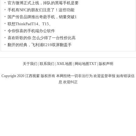
官方微博正式上线，掉队的黑莓手机是要
手机有NFC的朋友们注意了！这些功能
国产传音品牌推出奇葩手机，销量突破1
联想ThinkPadT14、T15、
令你惊喜的手机端办公软件
喜欢听歌的你 怎么少得了一台性价比高
翻开的经典，飞利浦E219双屏翻盖手
关于我们
|
联系我们
|
XML地图
|
网站地图
TXT
|
版权声明
Copyright 2020
江西视窗
版权所有 本网拒绝一切非法行为 欢迎监督举报 如有错误信
息 欢迎纠正