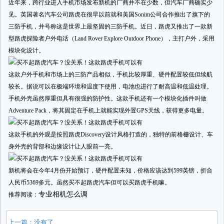
近年来，跨行业进入手机市场发布新机的厂商并不在少数，但汽车厂商确实少
见。英国著名汽车公司路虎在很早以前就和美国Sonim公司合作推出了旗下的
三防手机，并号称这是世界上最坚固的三防手机。近日，路虎又推出了一款新
型路虎探险者户外电话（Land Rover Explore Outdoor Phone），主打户外，采用
模块化设计。
这款户外手机和市场上的三防产品相似，手机比较厚重、硬件配置较低但续航
较长。据说可以在极端环境和温度下使用，电池也进行了耐高温和低温处理。
手机外壳虽然厚重但具有很强的防护性。这款手机还有一个模块化插件叫做
Adventure Pack，将其固定在手机上就能实现外置GPS天线，获得更多电量。
这款手机的外观是按照路虎Discovery设计风格打造的，独特的前格栅设计、车
身外壳的背部和边缘设计让人眼前一亮。
新机将会在今年4月份开始预订，硬件配置未知，价格应该达到599英镑，折合
人民币5369多元。虽然买不起路虎汽车但可以买路虎手机嘛。
专业相机怎么调
推荐阅读：
上一篇：没有了