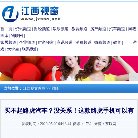
首 页
|
资讯频道
|
财经频道
|
娱乐频道
|
教育频道
|
房产频道
|
汽车频道
|
问吧
|
图库
|
物联网
|
家居频道
|
企业频道
|
时尚频道
|
商讯频道
|
消费频道
|
微商频道
|
教育
|
ＩＴ
游
戏
|
大学生
|
联系我们
广告
当前位置：
江西视窗首页
>>
财经
买不起路虎汽车？没关系！这款路虎手机可以有
发表时间：2020-05-29 04:13:44
阅读：1732
来源：互联网