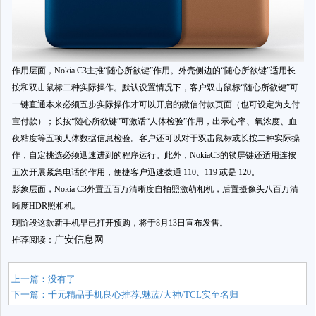
作用层面，Nokia C3主推“随心所欲键”作用。外壳侧边的“随心所欲键”适用长
按和双击鼠标二种实际操作。默认设置情况下，客户双击鼠标“随心所欲键”可
一键直通本来必须五步实际操作才可以开启的微信付款页面（也可设定为支付
宝付款）；长按“随心所欲键”可激话“人体检验”作用，出示心率、氧浓度、血
夜粘度等五项人体数据信息检验。客户还可以对于双击鼠标或长按二种实际操
作，自定挑选必须迅速进到的程序运行。此外，NokiaC3的锁屏键还适用连按
五次开展紧急电话的作用，便捷客户迅速拨通 110、119 或是 120。
影象层面，Nokia C3外置五百万清晰度自拍照激萌相机，后置摄像头八百万清
晰度HDR照相机。
现阶段这款新手机早已打开预购，将于8月13日宣布发售。
广安信息网
推荐阅读：
上一篇：没有了
下一篇：
千元精品手机良心推荐,魅蓝/大神/TCL实至名归