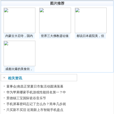
图片推荐
内蒙古大召寺，国内
世界三大佛教遗址缅
都说日本庭院美，但
成都火爆的美食街，
相关资讯
童事会|南昌正荣夏日市集活动圆满落幕
华为苹果哪家手机游戏性能排名第一？中
景德镇三宝国际瓷谷音乐节
手机屏幕密码忘记了怎么办？简单几步就
只买新不买旧 近期新上市智能手机盘点