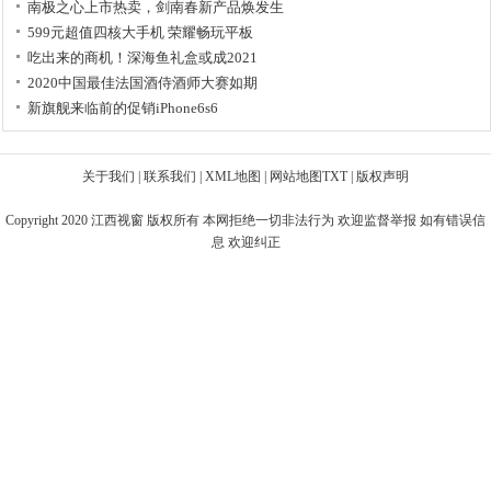
南极之心上市热卖，剑南春新产品焕发生
599元超值四核大手机 荣耀畅玩平板
吃出来的商机！深海鱼礼盒或成2021
2020中国最佳法国酒侍酒师大赛如期
新旗舰来临前的促销iPhone6s6
关于我们
|
联系我们
|
XML地图
|
网站地图
TXT
|
版权声明
Copyright 2020
江西视窗
版权所有 本网拒绝一切非法行为 欢迎监督举报 如有错误信
息 欢迎纠正