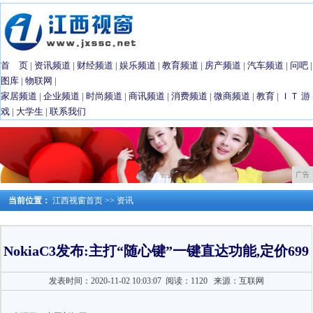
首 页
|
资讯频道
|
财经频道
|
娱乐频道
|
教育频道
|
房产频道
|
汽车频道
|
问吧
|
图库
|
物联网
|
家居频道
|
企业频道
|
时尚频道
|
商讯频道
|
消费频道
|
微商频道
|
教育
|
ＩＴ
游
戏
|
大学生
|
联系我们
广告
当前位置：
江西视窗首页
>>
资讯
NokiaC3发布:主打“随心键”一键直达功能,定价699
发表时间：2020-11-02 10:03:07
阅读：1120
来源：互联网