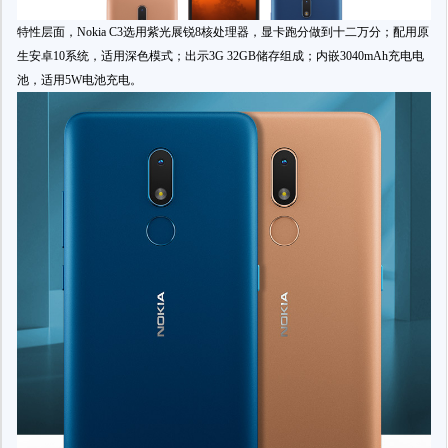
特性层面，Nokia C3选用紫光展锐8核处理器，显卡跑分做到十二万分；配用原
生安卓10系统，适用深色模式；出示3G 32GB储存组成；内嵌3040mAh充电电
池，适用5W电池充电。