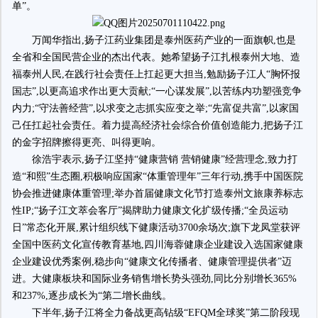
单”。
万闻华指出,扬子江药业集团是泰州医药产业的一面旗帜,也是
全省和全国民营企业的杰出代表。她希望扬子江扎根泰州大地、造
福泰州人民,在践行社会责任上扛起更大担当,勉励扬子江人“胸怀报
国志”,以更高追求作出更大贡献;“一心谋发展”,以苦练内功塑强竞争
内力;“守法善经营”,以求变之志抓实应变之举;“先富促共富”,以家国
己任扛起社会责任。着力提高经济社会综合价值创造能力,把扬子江
的金字招牌擦得更亮、叫得更响。
徐浩宇表示,扬子江坚持“健康营销 营销健康”经营理念,致力打
造“和熙”生态圈,积极响应国家“体重管理年”三年行动,携手中国医院
协会推进健康体重管理;举办首届健康文化节打造泰州文旅康养标志
性IP;“扬子江文萃会客厅”揭牌助力健康文化扩级传播;“全员运动
日”常态化开展,累计组织线下健康活动3700余场次;旗下龙凤堂获评
全国中医药文化宣传教育基地,四川海蓉健康企业建设入选国家健康
企业建设优秀案例,稳步向“健康文化传播者、健康管理提供者”迈
进。大健康板块和国际业务销售增长势头强劲,同比分别增长365%
和237%,逐步成长为“第二增长曲线。
下半年,扬子江将全力备战更高钻级“EFQM全球奖”第二阶段现