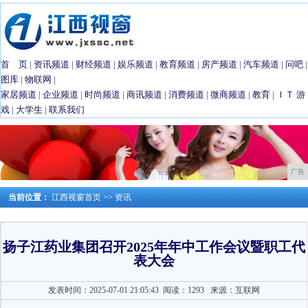
首 页
|
资讯频道
|
财经频道
|
娱乐频道
|
教育频道
|
房产频道
|
汽车频道
|
问吧
|
图库
|
物联网
|
家居频道
|
企业频道
|
时尚频道
|
商讯频道
|
消费频道
|
微商频道
|
教育
|
ＩＴ
游
戏
|
大学生
|
联系我们
广告
当前位置：
江西视窗首页
>>
资讯
扬子江药业集团召开2025年年中工作会议暨职工代
表大会
发表时间：2025-07-01 21:05:43
阅读：1293
来源：互联网