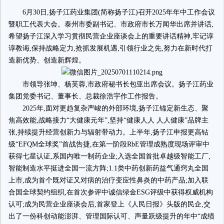
6月30日,扬子江药业集团(简称扬子江)召开2025年年中工作会议
暨职工代表大会。泰州市委副书记、市政府市长万闻华出席并讲话,
希望扬子江深入学习贯彻民营企业座谈会上的重要讲话精神,牢记谆
谆教诲,保持战略定力,抢抓发展机遇,引领行业之先,努力在新时代打
造新优势、创造新辉煌。
市领导张坤、杨芙蓉,市政府秘书长包亚出席会议。扬子江药业
集团党委书记、董事长、总裁徐浩宇作工作报告。
2025年,面对更趋复杂严峻的外部环境,扬子江锚定新生态、聚
焦高效能,战略接力“大健康元年”,坚持“健康人人 人人健康”品牌主
张,持续提升经营创新力与辐射带动力。上半年,扬子江申报更高钻
级“EFQM全球奖”首战告捷,在第一阶段RbE管理成熟度现场评审中
获得七星认证,系国内唯一制药企业;入选全国首批卓越级智能工厂,
智能制造水平挺进全国一流方阵;1.1类中药创新药益气通窍丸全国
上市,成为首个既对证又对病的治疗变应性鼻炎的中药产品;加入联
合国全球契约组织,在首次参评中诚信绿金ESG评级中获得权威机构
认可;成为民营企业座谈会后,首家登上《人民日报》头版的民企,交
出了一份科创动能澎湃、管理国际认可、声量跃级提升的年中“成绩