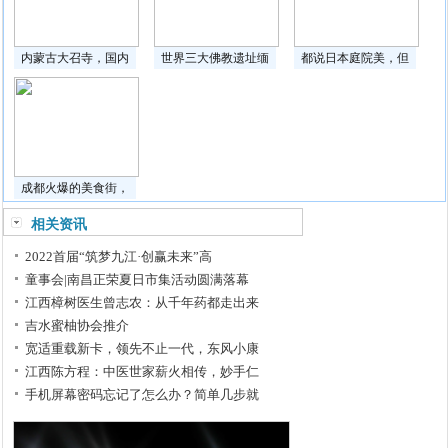
内蒙古大召寺，国内
世界三大佛教遗址缅
都说日本庭院美，但
成都火爆的美食街，
相关资讯
2022首届“筑梦九江·创赢未来”高
童事会|南昌正荣夏日市集活动圆满落幕
江西樟树医生曾志农：从千年药都走出来
吉水蜜柚协会推介
宽适重载新卡，领先不止一代，东风小康
江西陈方程：中医世家薪火相传，妙手仁
手机屏幕密码忘记了怎么办？简单几步就