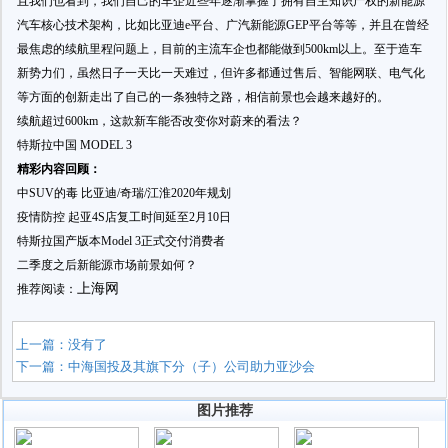
且我们也看到，我们自己的车企近些年逐渐掌握了拥有自主知识产权的新能源
汽车核心技术架构，比如比亚迪e平台、广汽新能源GEP平台等等，并且在曾经
最焦虑的续航里程问题上，目前的主流车企也都能做到500km以上。至于造车
新势力们，虽然日子一天比一天难过，但许多都通过售后、智能网联、电气化
等方面的创新走出了自己的一条独特之路，相信前景也会越来越好的。
续航超过600km，这款新车能否改变你对蔚来的看法？
特斯拉中国 MODEL 3
精彩内容回顾：
中SUV的毒 比亚迪/奇瑞/江淮2020年规划
疫情防控 起亚4S店复工时间延至2月10日
特斯拉国产版本Model 3正式交付消费者
二季度之后新能源市场前景如何？
上海网
推荐阅读：
上一篇：没有了
下一篇：
中海国投及其旗下分（子）公司助力亚沙会
图片推荐