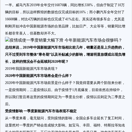
一半。威马汽车2019年全年交付16876辆，同比增长338%，但由于制定了10万
辆的目标，所以这样辉煌的数据也仅完成目标的16%；而小鹏汽车全年交付了
16608辆，对比4万辆的目标也仅完成了41%左右。其实还有很多车企，尤其是
刚刚开始冲击中国新能源市场的合资品牌，比如日产、大众等等，销量同比增
长都非常喜人，但基数却并不大。
总结来说，2019年中国新能源汽车市场相比前几年，销量还是呈上升趋势的，
只不过受到车市整体“寒冬期”以及补贴减少的影响，增速明显放缓或出现负增
长，这样的情况会不会延续到2020年呢？
2019年我国新能源汽车市场表现？
2020年中国新能源汽车市场将会是什么样？
2020年中国新能源汽车市场前景是什么样子？我觉得需要从两个阶段来分析，
一是疫情期间，二是疫情以后。由于疫情于1月底爆发，目前依然在持续中，
所以我们暂且将这里的疫情期间定为一季度去分析，疫情以后则定为二季度之
后。
受疫情影响 一季度新能源汽车市场表现不稳定
从一季度来看，毫无疑问，受到疫情的影响，全国众多车企延长了复工时间，
这显然对一季度的产销会造成较大影响。如宝马、丰田、福特、特斯拉等知名