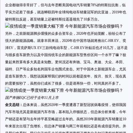
企业都做得非常好了，但与去年垄断美国电动汽车销量78%的特斯拉抗衡，似
乎实力还差了很多，就连蝉联四年全球纯电动车销量冠军的比亚迪，2019年也
被特斯拉反超，甚至销量上还被特斯拉遥遥领先了10多万台。
另外，之前新能源脚步缓慢的众多合资车企，2020年也开始觉醒，纷纷公布了
强大的新能源战略。就拿丰田来说，2020年在中国市场就将推出C-HR EV、奕
泽EV，雷克萨斯UX EV三款纯电动车型，C-HR EV补贴后也才10几万，这不是
与很多造车新势力以及中国传统车企的新能源车型售价区间一个水平了嘛？较
量起来胜算有多大真是未知数。更何况还有奔驰、宝马、奥迪、大众、本田、
福特、日产等众多知名跨国车企包围式攻击。对于中国本土新能源车企，尤其
是造车新势力，我想说国家帮我们的时间以前都是按年、按月、按天，现在真
的需要按秒了，虽然你们成长了很多，但是请再快一些，时间真的不多了。
国产奔驰EQC已经于去年11月上市
全文总结：
总体来说，虽然2020年一季度遭遇了新型冠状病毒疫情，使得我国
汽车市场尤其是新能源汽车市场，基本陷入停顿状态，但总体分析来看，今年
产销还是有望与去年持平甚至略超过去年的。虽然2019年新能源汽车销量近10
年来首次出现了负增长，但总体产销量与两三年前相比还是有成倍提升的。并