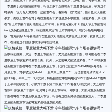
当然，新能源汽车市场销量主要与产品有密切关系，没有产品，何谈销量。而
一季度由于受到疫情的影响，相信众多车企推出新车速度也会延后，毕竟这个
时候办一场几百人聚集在一起的发布会，着实有一些“危险”，估计也没人愿意
参加，而线上发布会对于有些重要新车来说显然不够隆重。目前来看，原计划
在2月上市的新车很可能推迟上市时间，目前原定在2月14日情人节上市的吉利
icon已经确定推迟上市，我们推测原定2月上市的哪吒U、现代菲斯塔纯电动
版、雷克萨斯LM等新能源车型也很大可能推迟或转至线上发布，就算线上发
布，在目前这个阶段也很难获得理想销量。
所以我们推测，原定一季度上市的新车，尤其是新能源车型，很可能会在二季
度以后上市或迎来销量增长期。此外，从之前曝光的消息来看，2020年很多重
磅新能源车型都将在二季度及以后上市，比如比亚迪汉EV/DM将在4月亮相，6
月底上市，对手锁定为Model S；蔚来第三款量产车，定位智能电动轿跑SUV
的EC6将于年中上市，9月交付；特斯拉首款中型纯电动SUV车型Model Y也将
于上半年陆续交付；小鹏汽车旗下第二款量产车P7将在3月底交付；大众在华
首款ID.家族量产车型ID.初见将于年底上市等等。可以说，大部分重点新能源
车型都将在二季度及以后进入市场，相信有这些新鲜强劲的血液注入，二季度
之后的新能源市场必将迎来生机盎然的局面。