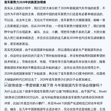
造车新势力2020年的路更加艰难
其实从上面的介绍中，我们已经大体分析了2020年新能源汽车市场的前景，不
过作为不得不提的主角，我觉得中国的造车新势力们还是有必要单独说说的。
可以说，在去年之前，无论出于何种目的，造车新势力大规模涌现，粗略一算
上百家都是少说的。但从2019年开始，一些造车新势力慢慢消失了，我们的视
野中似乎只出现蔚来、威马、合众、小鹏、理想等为数不多的几家，大部分都
陷入死亡或者休眠状态，并且仅仅活跃的这几家在2019年也均没有完成销量目
标，甚至相差甚远。
其实究其根源，由于此前国家补贴较多，所以涌现出诸多生产新能源车的企
业，但这些企业的目的只是为了用补贴创造收益，并没有把钱用到国家希望的
技术研发上，导致在技术、性能、可靠性等方面与燃油车存在很大差距，随着
新能源技术标准的不断提高以及补贴的减少，这些企业消失也在情理之中。
2020年虽然国家保留了补贴政策，再次给了造车新势力们缓冲的时间，但显然
大锅饭的时代已经过去了，2020年造车新势力们的日子会更加难过。
为什么这么说？就拿中国造车新势力的“公敌”特斯拉来说，由于国产化，Model
3的售价已经降到30万以内，这与补贴滑坡后很多造车新势力的售价区间有所
冲突，比如3月底交付的小鹏P7，并且Model Y的国产化进程也已经在年初开
启。确实，近几年中国新能源车企进步很大，无论在技术还是续航上面，主流