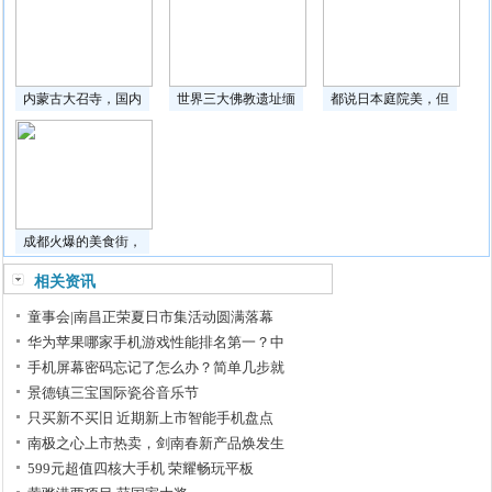
内蒙古大召寺，国内
世界三大佛教遗址缅
都说日本庭院美，但
成都火爆的美食街，
相关资讯
童事会|南昌正荣夏日市集活动圆满落幕
华为苹果哪家手机游戏性能排名第一？中
手机屏幕密码忘记了怎么办？简单几步就
景德镇三宝国际瓷谷音乐节
只买新不买旧 近期新上市智能手机盘点
南极之心上市热卖，剑南春新产品焕发生
599元超值四核大手机 荣耀畅玩平板