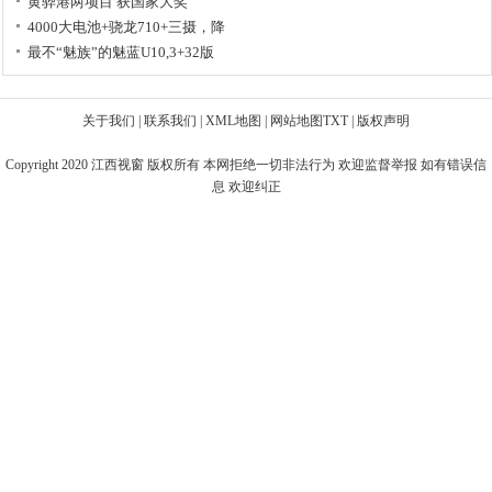
黄骅港两项目 获国家大奖
4000大电池+骁龙710+三摄，降
最不“魅族”的魅蓝U10,3+32版
关于我们
|
联系我们
|
XML地图
|
网站地图
TXT
|
版权声明
Copyright 2020
江西视窗
版权所有 本网拒绝一切非法行为 欢迎监督举报 如有错误信
息 欢迎纠正