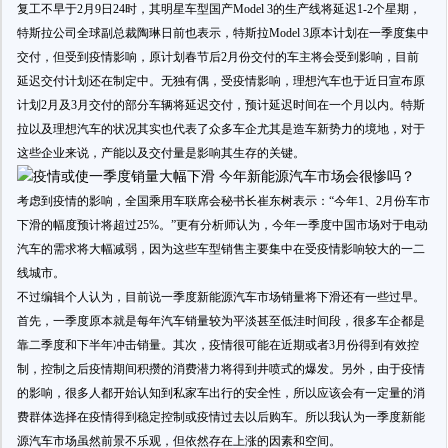
复工不早于2月9日24时，其明星车型国产Model 3的生产线将延迟1-2个星期，
特斯拉公司全球副总裁陶琳日前也表示，特斯拉Model 3原本计划在一季度集中
交付，但受到疫情影响，原计划春节后2月份交付的车主将会受到影响，目前
延迟交付计划还在制定中。无独有偶，受疫情影响，理想汽车也于近日宣布原
计划2月及3月交付的部分车辆将延迟交付，预计延迟时间在一个月以内。特斯
拉以及理想汽车的状况其实也代表了众多车企尤其是造车新势力的境地，对于
这些企业来说，产能以及交付量是影响其生存的关键。
考虑到疫情的影响，全国乘用车联席会秘书长崔东树表示：“今年1、2月份车市
下滑的幅度预计将超过25%。”更有分析师认为，今年一季度中国市场对于电动
汽车的需求将大幅减弱，因为这些车型销售主要集中在受疫情影响较大的一二
线城市。
不过编辑个人认为，目前说一季度新能源汽车市场销量将下滑还有一些过早。
首先，一季度原本就是每年汽车销量较为平淡甚至低洼时间段，很多车企都是
靠二季度和下半年冲击销量。其次，疫情很可能在近期或者3月份得到有效控
制，控制之后疫情期间积攒的消费潜力将得到井喷式的爆发。另外，由于疫情
的影响，很多人都开始认知到私家车出行的安全性，所以应该会有一定量的消
费群体选择在疫情得到稳定控制或疫情过去以后购车。所以我认为一季度新能
源汽车市场虽然前景不乐观，但依然存在上涨的因素和空间。