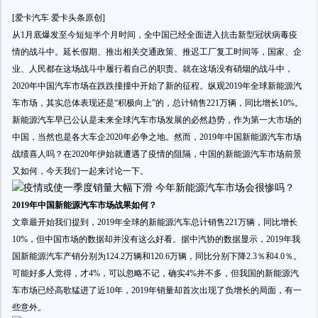
[爱卡汽车 爱卡头条原创]
从1月底爆发至今短短半个月时间，全中国已经全面进入抗击新型冠状病毒疫
情的战斗中。延长假期、推出相关交通政策、推迟工厂复工时间等，国家、企
业、人民都在这场战斗中履行着自己的职责。就在这场没有硝烟的战斗中，
2020年中国汽车市场在跌跌撞撞中开始了新的征程。纵观2019年全球新能源汽
车市场，其实总体表现还是“积极向上”的，总计销售221万辆，同比增长10%。
新能源汽车早已公认是未来全球汽车市场发展的必然趋势，作为第一大市场的
中国，当然也是各大车企2020年必争之地。然而，2019年中国新能源汽车市场
战绩喜人吗？在2020年伊始就遭遇了疫情的阻隔，中国的新能源汽车市场前景
又如何，今天我们一起来讨论一下。
2019年中国新能源汽车市场战果如何？
文章最开始我们提到，2019年全球的新能源汽车总计销售221万辆，同比增长
10%，但中国市场的数据却并没有这么好看。据中汽协的数据显示，2019年我
国新能源汽车产销分别为124.2万辆和120.6万辆，同比分别下降2.3％和4.0％。
可能好多人觉得，才4%，可以忽略不记，确实4%并不多，但我国的新能源汽
车市场已经高歌猛进了近10年，2019年销量却首次出现了负增长的局面，有一
些意外。