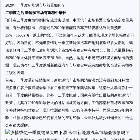
2020年一季度新能源市场前景如何？
二季度之后 新能源市场有望稳中增长
预计在二季度疫情得到控制或过去以后，中国汽车市场将逐步恢复稳定发展局
面。有分析师指出，疫情过后2020年新能源汽车产销仍将达到此前预期
35%（166万辆）以上的增长。不过编辑个人认为，能否实现这个增长幅度还不
好说，因为目前并不知道疫情对一季度新能源汽车产销到底造成多大影响，编
辑更倾向于二季度以后新能源汽车市场将在稳定中有所增长，预计总量最起码
与2019年大体持平或略高于2019年。当然，这是从市场宏观环境方面给出的预
测，我认为今年二季度以后新能源汽车市场稳定中或有细微增长当然还有很多
主观的因素。
首先，一季度受到疫情影响，新能源汽车市场的消费潜力没有得到充分释放，
很多潜在客户很可能会集中在二季度或下半年陆续购车，这部分人群将弥补一
部分一季度的销量损失。此外，二季度以后，国家有望推出最新的新能源汽车
政策，尤其在2019年影响较大的补贴退坡问题方面，工信部部长苗圩表示2020
年补贴保持相对稳定，我们推测很可能与2019年基本持平，而经过2019年的考
验，相信大部分车企已经拥有足够的应对经验，今年补贴减少对销量的冲击也
会有很大缓解。