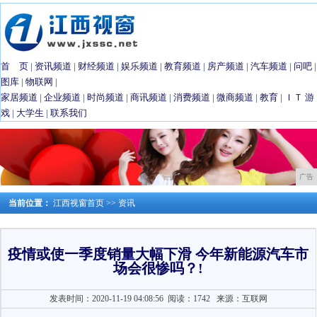
首 页
|
资讯频道
|
财经频道
|
娱乐频道
|
教育频道
|
房产频道
|
汽车频道
|
问吧
|
图库
|
物联网
|
家居频道
|
企业频道
|
时尚频道
|
商讯频道
|
消费频道
|
微商频道
|
教育
|
ＩＴ
游
戏
|
大学生
|
联系我们
广告
当前位置：
江西视窗首页
>>
资讯
疫情或使一季度销量大幅下滑 今年新能源汽车市
场会很惨吗？!
发表时间：2020-11-19 04:08:56
阅读：1742
来源：互联网