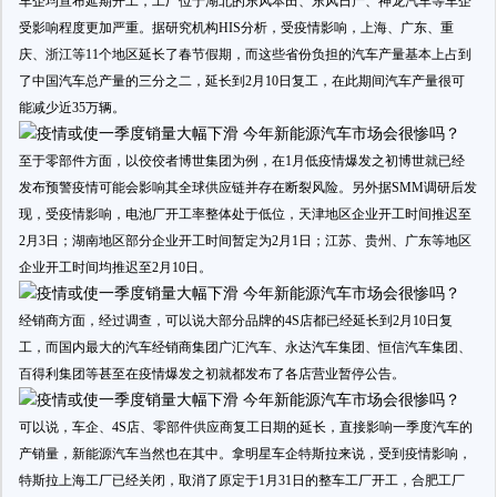
车企均宣布延期开工，工厂位于湖北的东风本田、东风日产、神龙汽车等车企
受影响程度更加严重。据研究机构HIS分析，受疫情影响，上海、广东、重
庆、浙江等11个地区延长了春节假期，而这些省份负担的汽车产量基本上占到
了中国汽车总产量的三分之二，延长到2月10日复工，在此期间汽车产量很可
能减少近35万辆。
至于零部件方面，以佼佼者博世集团为例，在1月低疫情爆发之初博世就已经
发布预警疫情可能会影响其全球供应链并存在断裂风险。另外据SMM调研后发
现，受疫情影响，电池厂开工率整体处于低位，天津地区企业开工时间推迟至
2月3日；湖南地区部分企业开工时间暂定为2月1日；江苏、贵州、广东等地区
企业开工时间均推迟至2月10日。
经销商方面，经过调查，可以说大部分品牌的4S店都已经延长到2月10日复
工，而国内最大的汽车经销商集团广汇汽车、永达汽车集团、恒信汽车集团、
百得利集团等甚至在疫情爆发之初就都发布了各店营业暂停公告。
可以说，车企、4S店、零部件供应商复工日期的延长，直接影响一季度汽车的
产销量，新能源汽车当然也在其中。拿明星车企特斯拉来说，受到疫情影响，
特斯拉上海工厂已经关闭，取消了原定于1月31日的整车工厂开工，合肥工厂