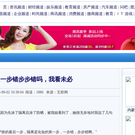
 页
|
资讯频道
|
财经频道
|
娱乐频道
|
教育频道
|
房产频道
|
汽车频道
|
问吧
|
图
居频道
|
企业频道
|
时尚频道
|
商讯频道
|
消费频道
|
微商频道
|
教育
|
ＩＴ
游戏
是一步错步步错吗，我看未必
9-02 10:38:04
阅读：1886
来源：互联网
内蒙
我因为先涂了隔离后涂了防晒，被我姐看到了，她很无奈地对我说了几句
护肤的最后一步，隔离是化妆的第一步，一步错，步步错啊。”