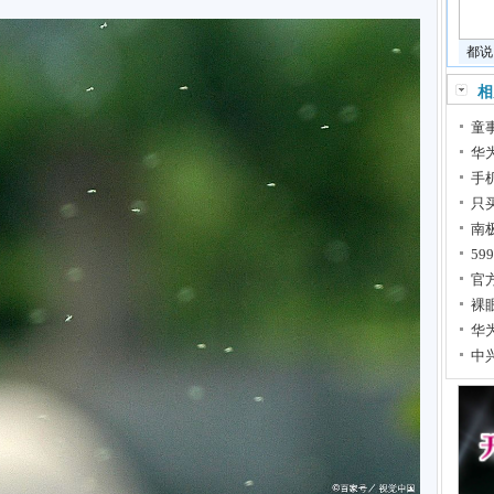
都说
相
童
华
手
只
南
5
官
裸
华
中