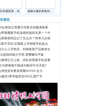
日本庭院美，但
成都火爆的美食街，
关资讯
事会|南昌正荣夏日市集活动圆满落幕
为苹果哪家手机游戏性能排名第一？中
机屏幕密码忘记了怎么办？简单几步就
买新不买旧 近期新上市智能手机盘点
极之心上市热卖，剑南春新产品焕发生
99元超值四核大手机 荣耀畅玩平板
方微博正式上线，掉队的黑莓手机是要
眼3D屏幕能不能成为购买中兴天机7
为突然宣布要发荣耀NOTE8:全力
兴威武3尊享版跌至999元,国产手