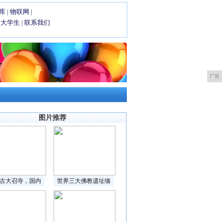
库
|
物联网
|
|
大学生
|
联系我们
广告
图片推荐
古大召寺，国内
世界三大佛教遗址缅