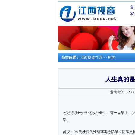
首
家
当前位置：
江西视窗首页
>>
时尚
人生真的
发表时间：2020-0
还记得刚开始学化妆那会儿，有一天早上，
话。
她说：“你为啥要先涂隔离再涂防晒？防晒是