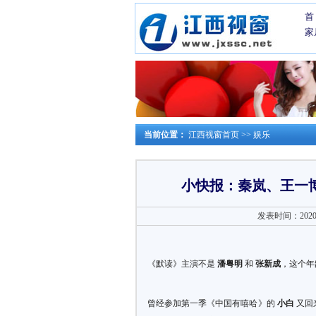
首
家
当前位置：
江西视窗首页
>>
娱乐
小快报：秦岚、王一
发表时间：2020-0
《默读》主演不是
潘粤明
和
张新成
，这个年
曾经参加第一季《中国有嘻哈》的
小白
又回