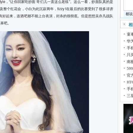
estyle，“让你回家吃炒面 哥们儿一直这么老练”。这么一看，炒面队真的是
及整个红花会，小白为此沉寂两年，tizzy t在最后的比赛受到了很多诽谤
都说
e没有好起来，连酒吧都不能上台表演，封杀的很彻底。但是想想吴亦凡战队
无辜吧。
相
童
华
手
只
南
5
官
HT
手
三星