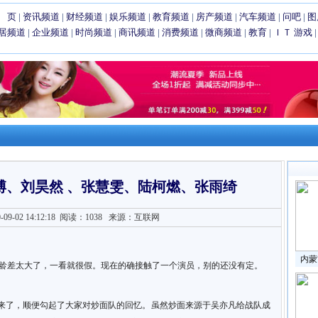
 页
|
资讯频道
|
财经频道
|
娱乐频道
|
教育频道
|
房产频道
|
汽车频道
|
问吧
|
图
居频道
|
企业频道
|
时尚频道
|
商讯频道
|
消费频道
|
微商频道
|
教育
|
ＩＴ
游戏
博、刘昊然 、张慧雯、陆柯燃、张雨绮
9-02 14:12:18
阅读：1038
来源：互联网
内蒙
龄差太大了，一看就很假。现在的确接触了一个演员，别的还没有定。
来了，顺便勾起了大家对炒面队的回忆。虽然炒面来源于吴亦凡给战队成