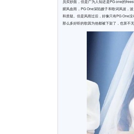
员买炒面，但是广为人知还是PG one的fre
腥风血雨，PG One深陷嫂子和歌词风波，波
和质疑。但是风雨过后，好像只有PG On
那么多好听的歌因为他都被下架了，也算不