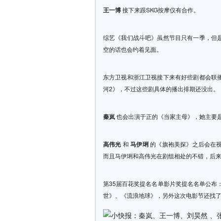
王一博
接下来跟SKG按摩仪有合作。
综艺《我们战斗吧》虽然节目只有一季，但
空的话也会约着见面。
东方卫视和浙江卫视接下来有好些剧都会联
河2》，不过这些剧具体的播出排期还没出。
秦岚
也会出演于正的《当家主母》，她主要
高伟光
和
马伊琍
的《旗袍美探》之后会在
而且马伊琍和高伟光在剧组相处的不错，后
第35届百花奖提名名单影片奖提名名单公布
世》、《流浪地球》，另外这次电影节还找