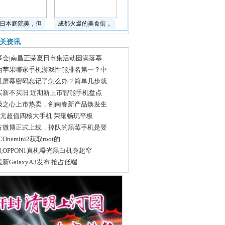
日本庭院美，但
成都火爆的美食街，
关资讯
事会|南昌正荣夏日市集活动圆满落幕
为苹果哪家手机游戏性能排名第一？中
机屏幕密码忘记了怎么办？简单几步就
买新不买旧 近期新上市智能手机盘点
极之心上市热卖，剑南春新产品焕发生
99元超值四核大手机 荣耀畅玩平板
方微博正式上线，掉队的黑莓手机是要
COnemini2获取root的
机OPPON1真机曝光黑白机身超窄
新GalaxyA3发布 抢占低端