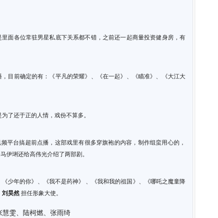
是里面各位常驻男星私底下关系都不错，之前还一起商量投资健身房，有
播，目前确定的有：《平凡的荣耀》、《在一起》、《瞄准》、《大江大
是为了还于正的人情，戏份不算多。
视频平台搞超前点播，这部戏里有很多穿旗袍的内容，制作组蛮用心的，
来马伊琍还给高伟光介绍了两部剧。
：《少年的你》、《我不是药神》 、《我和我的祖国》、《哪吒之魔童降
了
刘昊然
担任形象大使。