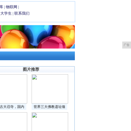
库
|
物联网
|
|
大学生
|
联系我们
广告
图片推荐
古大召寺，国内
世界三大佛教遗址缅