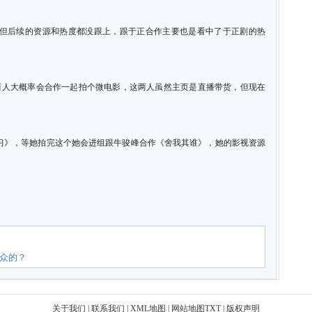
但后续的资源和热度都没跟上，跟于正合作主要也是看中了于正剧的热
两人大概率会合作一起拍个微电影，这两人虽然主页是直播带货，但现在
。
习》，等她拍完这个她会进组跟牛骏峰合作《舍我其谁》，她的影视资源
众的？
关于我们
|
联系我们
|
XML地图
|
网站地图
TXT
|
版权声明