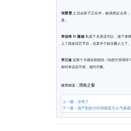
张慧雯
之后会跟于正合作，她虽然起点高，
度。
李佳琦
和
薇娅
私底下关系还可以，接下来
上了很多综艺节目，也算半个娱乐圈人士了
李兰迪
近两个月都在剧组拍《别想打扰我学
相对来说还不错，戏约不断。
渭南之窗
推荐阅读：
上一篇：没有了
下一篇：
国产剧的大结局都是怎么气疯观