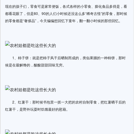
现在的孩子们，零食可是家常便饭，各式各样的小零食、膨化食品多得是，看
都看花眼了，但是80、90的人们小时候还没这么多“稀奇古怪”的零食，那时候
的零食都是“奢侈品”，今天编编想回忆下童年，翻一翻小时候的那些回忆。
1、柿子饼：就是把柿子风干后晒制而成的，类似果脯的一种柿饼，那时
候是在最解馋的，酸酸甜甜回味无穷。
2、红薯干：那时候书包里一抓一大把的农村自制零食，把红薯晒干后的
红薯干，是野外玩耍时饥饿最好的慰藉。