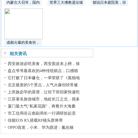
内蒙古大召寺，国内
世界三大佛教遗址缅
都说日本庭院美，但
成都火爆的美食街，
相关资讯
西安旅游必吃美食，西安面皮未上榜，保
盘点爷爷最喜欢的4种传统糕点，口感细
它打败了日本镰仓，一举荣获了《孤独地
北京最差的5个景点，人气火爆但经常被
上班族必学的菜谱，让你下班回家快速吃
江苏著名旅游城市，地处长江之北，很多
厦门最大气“私家花园”，将整片大海囊
市工信局谷云彪副局长一行调研拾起卖
佳能EOS R5,搭载RF镜头群将带
OPPO首发，小米、华为跟进：氮化镓