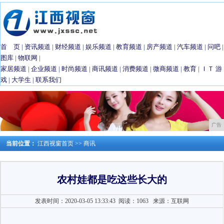
首 页
|
资讯频道
|
财经频道
|
娱乐频道
|
教育频道
|
房产频道
|
汽车频道
|
问吧
|
图库
|
物联网
|
家居频道
|
企业频道
|
时尚频道
|
商讯频道
|
消费频道
|
微商频道
|
教育
|
ＩＴ
游
戏
|
大学生
|
联系我们
广告
当前位置：
江西视窗首页
>>
商讯
农村娃都是吃这些长大的
发表时间：2020-03-05 13:33:43
阅读：1063
来源：互联网